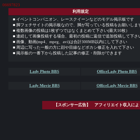
06697823
利用規定
■ イベントコンパニオン、レースクイーンなどのモデル掲示板です
■ 脚フェチサイトの掲示板なので、脚が写っている投稿をお願いしま
■ 複数画像の投稿は1枚ずつではなくまとめて下さい(最大10枚）
■ 連続して画像投稿する場合、最初の投稿に返信で追加投稿して下さ
■ 画像、動画(mp4、mpeg、avi)は合計300MB以内にして下さい
■ 周辺に写った一般の方に顔や目線などボカシ修正を入れて下さい
■ 掲示板の一番下から投稿した記事の修正・削除ができます
Lady Photo BBS
OfficeLady Photo BBS
Lady Movie BBS
OfficeLady Movie BBS
【スポンサー広告】 アフィリエイト収入によ