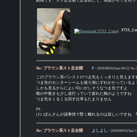
動画です。スト足全開で足首回して、画面からでも匂っ
3753_2.
Re: ブラウン系スト足全開
P
-
2026/08/01(Sat) 00:22
No.
このブラウン系パンストのつま先もくっきりと見えます
つま先のセンターシームも後ろ側にずれかかっているよ
しかも見るからによい匂いがしそうなつま先ですよ
靴の中敷きも少し波打っていて疲れた靴のようですね
つま先をくるくる回す仕草もたまりません
PS
けいぽんさんが諸事情で暫く離れるのは寂しいですね 
Re: ブラウン系スト足全開
よしよし
-
2026/08/01(Sat) 1