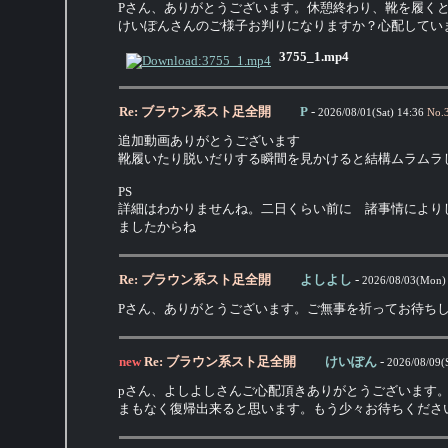
Pさん、ありがとうございます。休憩終わり、靴を履く
けいぽんさんのご様子お判りになりますか？心配してい
3755_1.mp4
Re: ブラウン系スト足全開
P
-
2026/08/01(Sat) 14:36
No.
追加動画ありがとうございます
靴履いたり脱いだりする瞬間を見かけると結構ムラムラ
PS
詳細はわかりませんね。二日くらい前に 諸事情により
ましたからね
Re: ブラウン系スト足全開
よしよし
-
2026/08/03(Mon)
Pさん、ありがとうございます。ご無事を祈ってお待ち
new
Re: ブラウン系スト足全開
けいぽん
-
2026/08/09(
pさん、よしよしさんご心配頂きありがとうございます
まもなく復帰出来ると思います。もう少々お待ちくださ