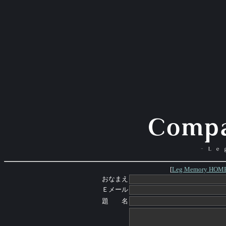
[
Leg Memory HOM
おなまえ
Ｅメール
題 名