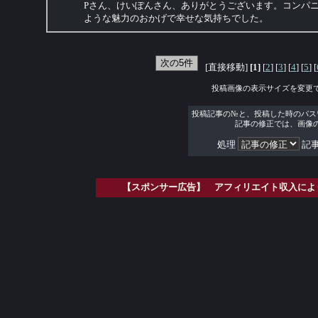
Pさん、けいぽんさん、ありがとうございます。コンパ
ような魅力のおかげで幸せな気持ちでした。
[直接移動]
[1]
[
2
] [
3
] [
4
] [
5
] [
投稿画像の表示サイズを変更
投稿記事の№と、投稿した時のパス
記事の修正では、画像
処理
記事
【スポンサー広告】 アフィリエイト収入によ