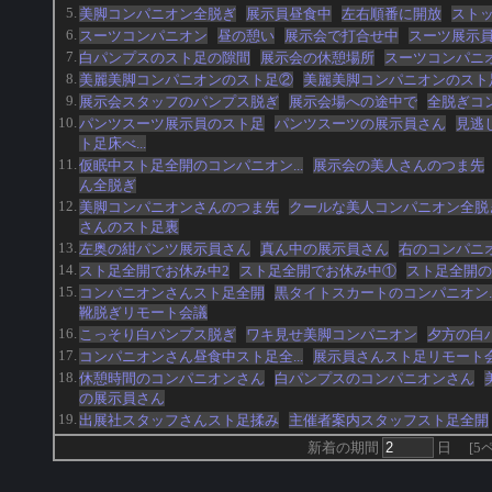
5.
美脚コンパニオン全脱ぎ
展示員昼食中
左右順番に開放
スト
6.
スーツコンパニオン
昼の憩い
展示会で打合せ中
スーツ展示
7.
白パンプスのスト足の隙間
展示会の休憩場所
スーツコンパニ
8.
美麗美脚コンパニオンのスト足②
美麗美脚コンパニオンのスト
9.
展示会スタッフのパンプス脱ぎ
展示会場への途中で
全脱ぎコ
10.
パンツスーツ展示員のスト足
パンツスーツの展示員さん
見逃
ト足床べ...
11.
仮眠中スト足全開のコンパニオン...
展示会の美人さんのつま先
ん全脱ぎ
12.
美脚コンパニオンさんのつま先
クールな美人コンパニオン全脱
さんのスト足裏
13.
左奥の紺パンツ展示員さん
真ん中の展示員さん
右のコンパニ
14.
スト足全開でお休み中2
スト足全開でお休み中①
スト足全開の
15.
コンパニオンさんスト足全開
黒タイトスカートのコンパニオン..
靴脱ぎリモート会議
16.
こっそり白パンプス脱ぎ
ワキ見せ美脚コンパニオン
夕方の白
17.
コンパニオンさん昼食中スト足全...
展示員さんスト足リモート
18.
休憩時間のコンパニオンさん
白パンプスのコンパニオンさん
の展示員さん
19.
出展社スタッフさんスト足揉み
主催者案内スタッフスト足全開
新着の期間
日
[
5