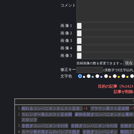
コメント
画 像 1
画 像 2
画 像 3
画 像 4
画 像 5
投稿画像の数を変更できます→
修正キー
(英数字で8文字以
文字色
■
■
■
■
■
■
目的の記事（№2423
記事が削除
1.
眠れるコンパニオンさんスト足全...
+5
ブラウン系スト足全開
+
2.
スレンダー美人のスト足全開
豪快全脱ぎコンパニオンさん番外..
スタッフ
3.
全脱ぎコンパニオンその④
全脱ぎコンパニオンその③
全脱ぎ
4.
スーツ展示員さんのパンプス脱ぎ
全脱ぎコンパニオン
靴脱げ