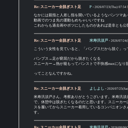
Re: スニーカー全脱ぎスト足
P
-
2026/07/23(Thu) 07:54
なかには親指と人差し指を開いているようなパンツマあ
動画でのつま先の運動もめちゃいいですね
これからも過去画やボツにしたものがあれば是非とも公
Re: スニーカー全脱ぎスト足
米寿汎須戸
-
2026/07/24(F
こういう女性を見ていると、「パンプスだから脱ぐ」っ
パンプス→足が窮屈だから脱ぎたくなる
スニーカー→熱が籠もってパンストで不快感maxになり
ってことなんですかね。
Re: スニーカー全脱ぎスト足
よしよし
-
2026/07/25(Sat
米寿汎須戸さん、考察ありがとうございます。米寿汎須
で、休憩中は脱ぎたくなるのだと思います。スニーカー
スを履いてからスニーカー着用しているコンパニオンさ
す。
Re: スニーカー全脱ぎスト足
米寿汎須戸
-
2026/08/06(