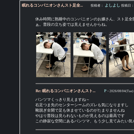
眠れるコンパニオンさんスト足全...
よしよし
投稿者：
投稿日
休み時間に熟睡中のコンパニオンのお嬢さん、スト足全
ぁ。普段の立ち姿では見えませんからね。
Re: 眠れるコンパニオンさんスト...
P
-
2026/08/04(Tue)
パンツマくっきり見えますね～
右足つま先のセンターシームのズレも気になりますし
靴脱ぎ全開で足も休ませているのがたまりませんね
やはり普段は見られないものが見えるのは最高です
この静寂な空間にあるパンツマ、もう少し見てみたい気