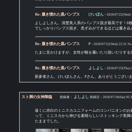
Re: 履き慣れた黒パンプス
けいぽん
-
2026/07/22(Wed) 
よしよしさん、清楚美人系のパンプス脱ぎ最高です！8
でしっかりパンプス脱ぎ、黒ずみができるほどは履き込
Re: 履き慣れた黒パンプス
P
-
2026/07/22(Wed) 22:31
No
たまに見かけますが、女性が靴を履いたり脱いだりする
Re: 履き慣れた黒パンプス
よしよし
-
2026/07/23(Thu) 
新参者さん、けいぽんさん、Pさん、ありがとうござい
スト脚の女神降臨
よしよし
投稿者：
投稿日：
2026/07/18(Sat) 05:
遠くに赤白のミニスカユニフォームのコンパニオンのお
って、ミニスカから伸びる素晴らしいストッキング美脚
たままでした。