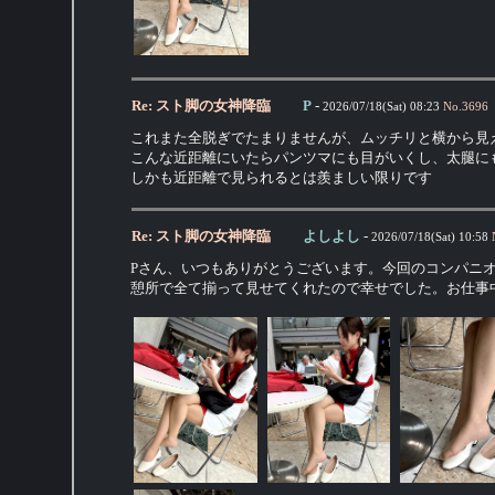
Re: スト脚の女神降臨
P
-
2026/07/18(Sat) 08:23
No.
3696
これまた全脱ぎでたまりませんが、ムッチリと横から見
こんな近距離にいたらパンツマにも目がいくし、太腿に
しかも近距離で見られるとは羨ましい限りです
Re: スト脚の女神降臨
よしよし
-
2026/07/18(Sat) 10:58
Pさん、いつもありがとうございます。今回のコンパニ
憩所で全て揃って見せてくれたので幸せでした。お仕事