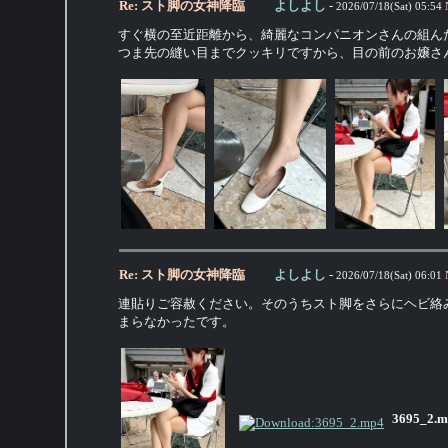
Re: スト脚の女神降臨
よしよし
-
2026/07/18(Sat) 05:54
すぐ横の至近距離から、綺麗なコンパニオンさんの組ん
つま先の縫い目までクッキリですから、目の前のお嬢さ
Re: スト脚の女神降臨
よしよし
-
2026/07/18(Sat) 06:01
連貼りご容赦ください。そのうちスト脚をさらにヘビ絡
まらなかったです。
3695_2.m