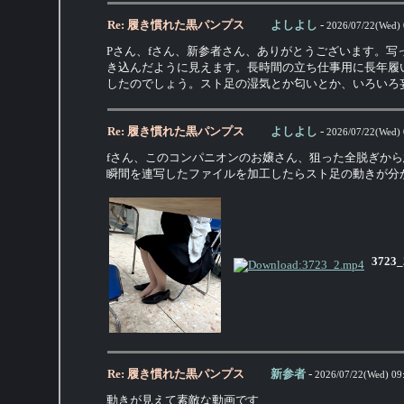
Re: 履き慣れた黒パンプス
よしよし
-
2026/07/22(Wed) 
Pさん、fさん、新参者さん、ありがとうございます。
き込んだように見えます。長時間の立ち仕事用に長年履
したのでしょう。スト足の湿気とか匂いとか、いろいろ
Re: 履き慣れた黒パンプス
よしよし
-
2026/07/22(Wed) 
fさん、このコンパニオンのお嬢さん、狙った全脱ぎか
瞬間を連写したファイルを加工したらスト足の動きが分
3723_
Re: 履き慣れた黒パンプス
新参者
-
2026/07/22(Wed) 09
動きが見えて素敵な動画です