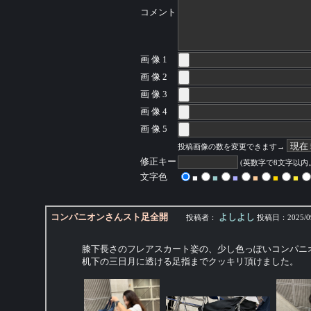
コメント
画 像 1
画 像 2
画 像 3
画 像 4
画 像 5
投稿画像の数を変更できます→
修正キー
(英数字で8文字以
文字色
■
■
■
■
■
■
コンパニオンさんスト足全開
よしよし
投稿者：
投稿日：
2025/0
膝下長さのフレアスカート姿の、少し色っぽいコンパニ
机下の三日月に透ける足指までクッキリ頂けました。