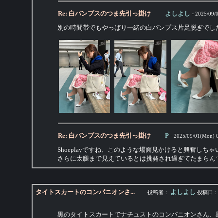
Re: 白パンプスのつま先引っ掛け
よしよし
-
2025/09/
別の時間帯でもやっぱり一緒の白パンプス片足脱ぎでし
Re: 白パンプスのつま先引っ掛け
P
-
2025/09/01(Mon) 
Shoeplayですね、このような場面見かけると興奮しち
さらに太腿まで見えているとは挑発され過ぎてたまらん
タイトスカートのコンパニオンさ...
よしよし
投稿者：
投稿日
黒のタイトスカートでナチュストのコンパニオンさん、