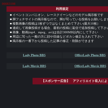
06683198
利用規定
■ イベントコンパニオン、レースクイーンなどのモデル掲示板です
■ 脚フェチサイトの掲示板なので、脚が写っている投稿をお願いしま
■ 複数画像の投稿は1枚ずつではなくまとめて下さい(最大10枚）
■ 連続して画像投稿する場合、最初の投稿に返信で追加投稿して下さ
■ 画像、動画(mp4、mpeg、avi)は合計300MB以内にして下さい
■ 周辺に写った一般の方に顔や目線などボカシ修正を入れて下さい
■ 掲示板の一番下から投稿した記事の修正・削除ができます
Lady Photo BBS
OfficeLady Photo BBS
Lady Movie BBS
OfficeLady Movie BBS
【スポンサー広告】 アフィリエイト収入によ