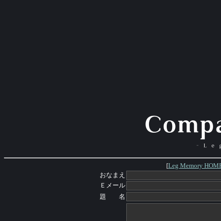
[
Leg Memory HOM
おなまえ
Ｅメール
題 名