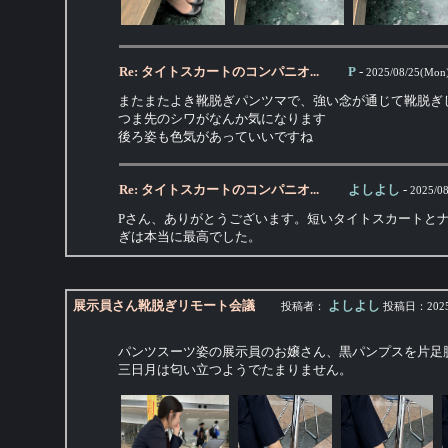
Re: タイトスカートのコンパニオ...
P
-
2025/08/25(Mon)
またまたよき靴脱ぎパンツマで、強い念が通じて靴脱ぎ
つま先のシワがなんか気になります
後ろ姿も色気があっていいですね
Re: タイトスカートのコンパニオ...
よしよし
-
2025/08
Pさん、ありがとうございます。短いタイトスカートと
ぎは本当に最高でした。
展示員さん靴脱ぎリモート会議
よしよし
投稿者：
投稿日：
2025
パンツスーツ姿の展示員のお嬢さん、黒パンプスを片足
三日月は匂い立つようでたまりません。