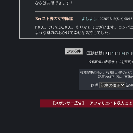
なさは共感できます！
Re: スト脚の女神降臨
よしよし
-
2026/07/19(Sun) 08:13
Pさん、けいぽんさん、ありがとうございます。コンパ
ような魅力のおかげで幸せな気持ちでした。
[直接移動]
[1]
[
2
] [
3
] [
4
] [
5
] [
投稿画像の表示サイズを変更
投稿記事の№と、投稿した時のパス
記事の修正では、画像
処理
記事
【スポンサー広告】 アフィリエイト収入によ