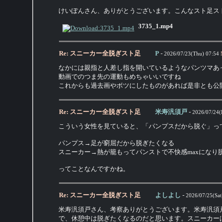
けいぽんさん、ありがとうございます。こんなスト足ス
3735_1.mp4
Re: スニーカー全脱ぎスト足
P
-
2026/07/23(Thu) 07:54
なかには親指と人差し指を開いているようなパンツマあ
動画でのつま先の運動もめちゃいいですね
これからも過去画やボツにしたものがあれば是非とも公
Re: スニーカー全脱ぎスト足
米寿汎須戸
-
2026/07/24(F
こういう女性を見ていると、「パンプスだから脱ぐ」っ
パンプス→足が窮屈だから脱ぎたくなる
スニーカー→熱が籠もってパンストで不快感maxになり
ってことなんですかね。
Re: スニーカー全脱ぎスト足
よしよし
-
2026/07/25(Sat
米寿汎須戸さん、考察ありがとうございます。米寿汎須
で、休憩中は脱ぎたくなるのだと思います。スニーカー