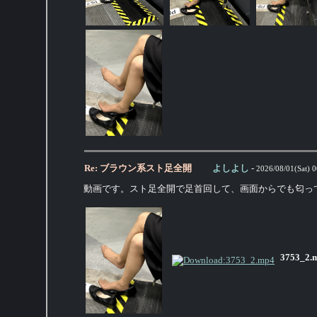
Re: ブラウン系スト足全開
よしよし
-
2026/08/01(Sat) 0
動画です。スト足全開で足首回して、画面からでも匂っ
3753_2.