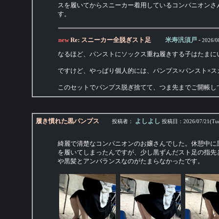
スを履いてからスニーカー着用しているコンパニオンさ
す。
new
Re: スニーカー全脱ぎスト足
米寿汎須戸
-
2026/0
なるほど、パンストにソックス重ね履きする子はたまに
ですけど、やっぱり個人的には、パンプス×パンスト×
このセットでパンプス脱ぎ捨てて、つま先までご開帳し
履き慣れた黒パンプス
よしよし
投稿者：
投稿日：
2026/07/21(Tu
綺麗で清楚なコンパニオンのお嬢さんでした。休憩中に
を履いてしまったんですが、少し黒ずんだスト足の指先
や黒髪とアンバランスなのがたまらなかったです。