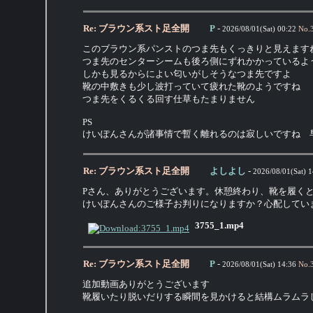
Re: ブラウン系スト足全開
P
-
2026/08/01(Sat) 00:22
No.
このブラウン系パンストのつま先もくっきりと見えます
つま先のセンターシームも後ろ側にずれかかっているよ
しかも見るからによい匂いがしそうなつま先ですよ
靴の中敷きも少し波打っていて疲れた靴のようですね
つま先をくるくる回す仕草もたまりません
PS
けいぽんさんが諸事情で暫く離れるのは寂しいですね 
Re: ブラウン系スト足全開
よしよし
-
2026/08/01(Sat) 1
Pさん、ありがとうございます。休憩終わり、靴を履く
けいぽんさんのご様子お判りになりますか？心配してい
3755_1.mp4
Re: ブラウン系スト足全開
P
-
2026/08/01(Sat) 14:36
No.
追加動画ありがとうございます
靴履いたり脱いだりする瞬間を見かけると結構ムラムラ