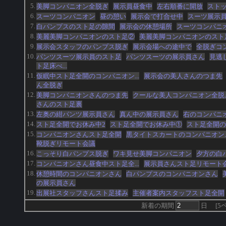
5.
美脚コンパニオン全脱ぎ
展示員昼食中
左右順番に開放
スト
6.
スーツコンパニオン
昼の憩い
展示会で打合せ中
スーツ展示
7.
白パンプスのスト足の隙間
展示会の休憩場所
スーツコンパニ
8.
美麗美脚コンパニオンのスト足②
美麗美脚コンパニオンのスト
9.
展示会スタッフのパンプス脱ぎ
展示会場への途中で
全脱ぎコ
10.
パンツスーツ展示員のスト足
パンツスーツの展示員さん
見逃
ト足床べ...
11.
仮眠中スト足全開のコンパニオン...
展示会の美人さんのつま先
ん全脱ぎ
12.
美脚コンパニオンさんのつま先
クールな美人コンパニオン全脱
さんのスト足裏
13.
左奥の紺パンツ展示員さん
真ん中の展示員さん
右のコンパニ
14.
スト足全開でお休み中2
スト足全開でお休み中①
スト足全開の
15.
コンパニオンさんスト足全開
黒タイトスカートのコンパニオン..
靴脱ぎリモート会議
16.
こっそり白パンプス脱ぎ
ワキ見せ美脚コンパニオン
夕方の白
17.
コンパニオンさん昼食中スト足全...
展示員さんスト足リモート
18.
休憩時間のコンパニオンさん
白パンプスのコンパニオンさん
の展示員さん
19.
出展社スタッフさんスト足揉み
主催者案内スタッフスト足全開
新着の期間
日
[
5