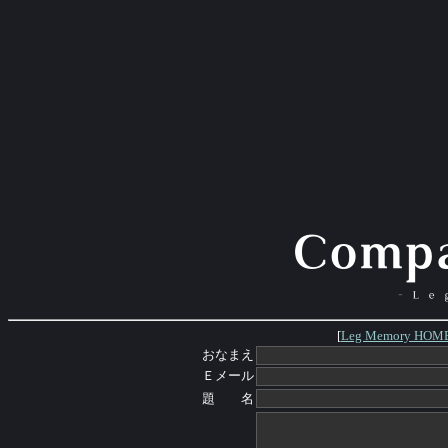
[
Leg Memory HOM
おなまえ
Ｅメール
題 名