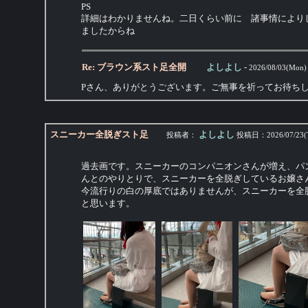
PS
詳細はわかりませんね。二日くらい前に 諸事情により
ましたからね
Re: ブラウン系スト足全開
よしよし
-
2026/08/03(Mon)
Pさん、ありがとうございます。ご無事を祈ってお待ち
スニーカー全脱ぎスト足
よしよし
投稿者：
投稿日：
2026/07/23(
過去画です。スニーカーのコンパニオンさんが増え、パ
んとのやりとりで、スニーカーを全脱ぎしているお嬢さ
今流行りの白の厚底ではありませんが、スニーカーを全
と思います。