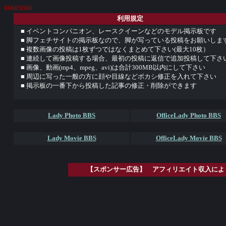
06685660
利用規定
■ イベントコンパニオン、レースクイーンなどのモデル掲示板です
■ 脚フェチサイトの掲示板なので、脚が写っている投稿をお願いしま
■ 複数画像の投稿は1枚ずつではなくまとめて下さい(最大10枚）
■ 連続して画像投稿する場合、最初の投稿に返信で追加投稿して下さ
■ 画像、動画(mp4、mpeg、avi)は合計300MB以内にして下さい
■ 周辺に写った一般の方に顔や目線などボカシ修正を入れて下さい
■ 掲示板の一番下から投稿した記事の修正・削除ができます
Lady Photo BBS
OfficeLady Photo BBS
Lady Movie BBS
OfficeLady Movie BBS
【スポンサー広告】 アフィリエイト収入によ