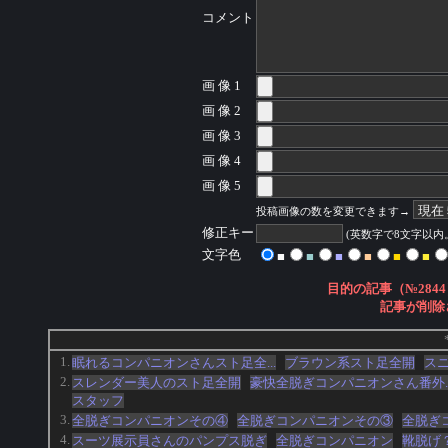
コメント
画 像 1
画 像 2
画 像 3
画 像 4
画 像 5
投稿画像の数を変更できます→
修正キー
(英数字で8文字以
文字色
■
■
■
■
■
■
目的の記事（№2844
記事が削除
1.
眠れるコンパニオンさんスト足全...
ブラウン系スト足全開
ス
2.
スレンダー美人のスト足全開
豪快全脱ぎコンパニオンさん番外..
スタッフ
3.
全脱ぎコンパニオンその④
全脱ぎコンパニオンその③
全脱ぎ
4.
スーツ展示員さんのパンプス脱ぎ
全脱ぎコンパニオン
靴脱げ