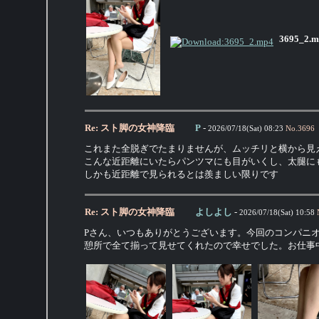
3695_2.m
Re: スト脚の女神降臨
P
-
2026/07/18(Sat) 08:23
No.
3696
これまた全脱ぎでたまりませんが、ムッチリと横から見
こんな近距離にいたらパンツマにも目がいくし、太腿に
しかも近距離で見られるとは羨ましい限りです
Re: スト脚の女神降臨
よしよし
-
2026/07/18(Sat) 10:58
Pさん、いつもありがとうございます。今回のコンパニ
憩所で全て揃って見せてくれたので幸せでした。お仕事