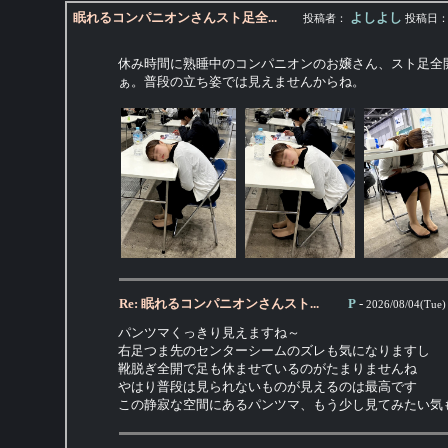
眠れるコンパニオンさんスト足全...
よしよし
投稿者：
投稿日
休み時間に熟睡中のコンパニオンのお嬢さん、スト足全
ぁ。普段の立ち姿では見えませんからね。
Re: 眠れるコンパニオンさんスト...
P
-
2026/08/04(Tue)
パンツマくっきり見えますね～
右足つま先のセンターシームのズレも気になりますし
靴脱ぎ全開で足も休ませているのがたまりませんね
やはり普段は見られないものが見えるのは最高です
この静寂な空間にあるパンツマ、もう少し見てみたい気