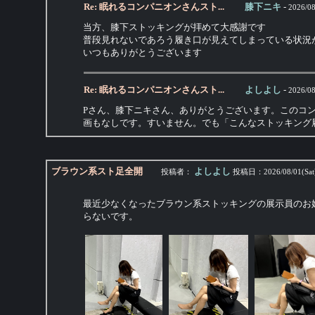
Re: 眠れるコンパニオンさんスト...
膝下ニキ
-
2026/08
当方、膝下ストッキングが拝めて大感謝です
普段見れないであろう履き口が見えてしまっている状況
いつもありがとうございます
Re: 眠れるコンパニオンさんスト...
よしよし
-
2026/08
Pさん、膝下ニキさん、ありがとうございます。このコ
画もなしです。すいません。でも「こんなストッキング
ブラウン系スト足全開
よしよし
投稿者：
投稿日：
2026/08/01(Sat
最近少なくなったブラウン系ストッキングの展示員のお
らないです。