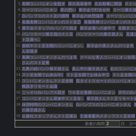
5.
美脚コンパニオン全脱ぎ
展示員昼食中
左右順番に開放
スト
6.
スーツコンパニオン
昼の憩い
展示会で打合せ中
スーツ展示
7.
白パンプスのスト足の隙間
展示会の休憩場所
スーツコンパニ
8.
美麗美脚コンパニオンのスト足②
美麗美脚コンパニオンのスト
9.
展示会スタッフのパンプス脱ぎ
展示会場への途中で
全脱ぎコ
10.
パンツスーツ展示員のスト足
パンツスーツの展示員さん
見逃
ト足床べ...
11.
仮眠中スト足全開のコンパニオン...
展示会の美人さんのつま先
ん全脱ぎ
12.
美脚コンパニオンさんのつま先
クールな美人コンパニオン全脱
さんのスト足裏
13.
左奥の紺パンツ展示員さん
真ん中の展示員さん
右のコンパニ
14.
スト足全開でお休み中2
スト足全開でお休み中①
スト足全開の
15.
コンパニオンさんスト足全開
黒タイトスカートのコンパニオン..
靴脱ぎリモート会議
16.
こっそり白パンプス脱ぎ
ワキ見せ美脚コンパニオン
夕方の白
17.
コンパニオンさん昼食中スト足全...
展示員さんスト足リモート
18.
休憩時間のコンパニオンさん
白パンプスのコンパニオンさん
の展示員さん
19.
出展社スタッフさんスト足揉み
主催者案内スタッフスト足全開
新着の期間
日
[
5