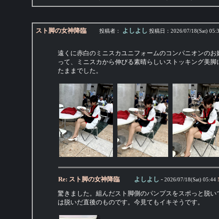
スト脚の女神降臨
よしよし
投稿者：
投稿日：
2026/07/18(Sat) 05:
遠くに赤白のミニスカユニフォームのコンパニオンのお
って、ミニスカから伸びる素晴らしいストッキング美脚
たままでした。
Re: スト脚の女神降臨
よしよし
-
2026/07/18(Sat) 05:44
驚きました。組んだスト脚側のパンプスをスポっと脱い
は脱いだ直後のものです。今見てもイキそうです。