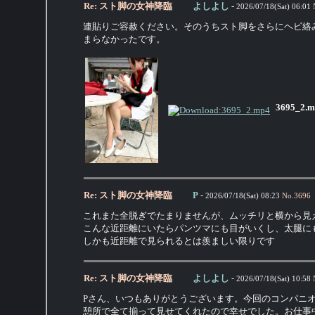
Re: スト脚の女神降臨
よしよし
-
2026/07/18(Sat) 06:01
連貼りご容赦ください。そのうちスト脚をさらにヘビ絡
まらなかったです。
3695_2.m
Re: スト脚の女神降臨
P
-
2026/07/18(Sat) 08:23
No.
3696
これまた全脱ぎでたまりませんが、ムッチリと横から見
こんな近距離にいたらパンツマにも目がいくし、太腿に
しかも近距離で見られるとは羨ましい限りです
Re: スト脚の女神降臨
よしよし
-
2026/07/18(Sat) 10:58
Pさん、いつもありがとうございます。今回のコンパニ
憩所で全て揃って見せてくれたので幸せでした。お仕事