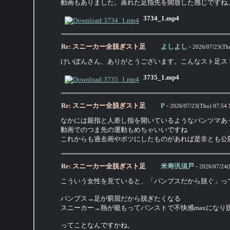
動画もありました。蒸れた足指先を開放した感じですね
3734_1.mp4
Re: スニーカー全脱ぎスト足
よしよし
-
2026/07/23(Th
けいぽんさん、ありがとうございます。こんなスト足ス
3735_1.mp4
Re: スニーカー全脱ぎスト足
P
-
2026/07/23(Thu) 07:54
なかには親指と人差し指を開いているようなパンツマあ
動画でのつま先の運動もめちゃいいですね
これからも過去画やボツにしたものがあれば是非とも公
Re: スニーカー全脱ぎスト足
米寿汎須戸
-
2026/07/24(F
こういう女性を見ていると、「パンプスだから脱ぐ」っ
パンプス→足が窮屈だから脱ぎたくなる
スニーカー→熱が籠もってパンストで不快感maxになり
ってことなんですかね。