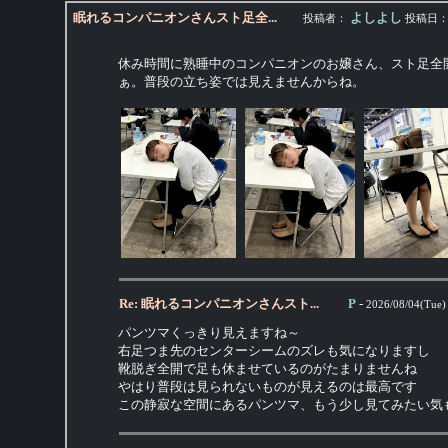
眠れるコンパニオンさんスト足全...
よしよし
投稿者：
投稿日
休み時間に熟睡中のコンパニオンのお嬢さん、スト足全
ぁ。普段の立ち姿では見えませんからね。
Re: 眠れるコンパニオンさんスト...
P
-
2026/08/04(Tue)
パンツマくっきり見えますね～
右足つま先のセンターシームのズレも気になりますし
靴脱ぎ全開で足も休ませているのがたまりませんね
やはり普段は見られないものが見えるのは最高です
この静寂な空間にあるパンツマ、もう少し見てみたい気