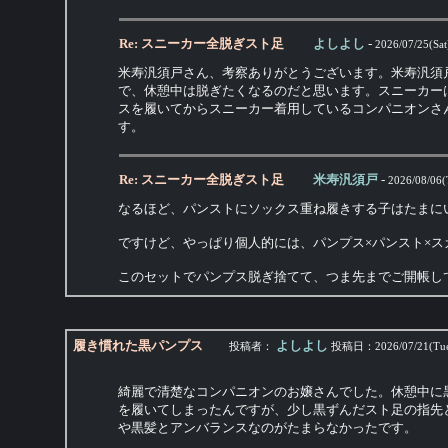
Re: スニーカー全脱ぎスト足
よしよし
-
2026/07/25(Sat
米寿汎須戸さん、考察ありがとうございます。米寿汎須
で、休憩中は脱ぎたくなるのだと思います。スニーカー
スを履いてからスニーカー着用しているコンパニオンさ
す。
Re: スニーカー全脱ぎスト足
米寿汎須戸
-
2026/08/06(
なるほど、パンストにソックス重ね履きする子はたまに
ですけど、やっぱり個人的には、パンプス×パンスト×
このセットでパンプス脱ぎ捨てて、つま先までご開帳し
履き慣れた黒パンプス
よしよし
投稿者：
投稿日：
2026/07/21(Tu
綺麗で清楚なコンパニオンのお嬢さんでした。休憩中に
を履いてしまったんですが、少し黒ずんだスト足の指先
や黒髪とアンバランスなのがたまらなかったです。