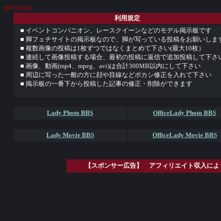
06703084
利用規定
■ イベントコンパニオン、レースクイーンなどのモデル掲示板です
■ 脚フェチサイトの掲示板なので、脚が写っている投稿をお願いしま
■ 複数画像の投稿は1枚ずつではなくまとめて下さい(最大10枚）
■ 連続して画像投稿する場合、最初の投稿に返信で追加投稿して下さ
■ 画像、動画(mp4、mpeg、avi)は合計300MB以内にして下さい
■ 周辺に写った一般の方に顔や目線などボカシ修正を入れて下さい
■ 掲示板の一番下から投稿した記事の修正・削除ができます
Lady Photo BBS
OfficeLady Photo BBS
Lady Movie BBS
OfficeLady Movie BBS
【スポンサー広告】 アフィリエイト収入によ