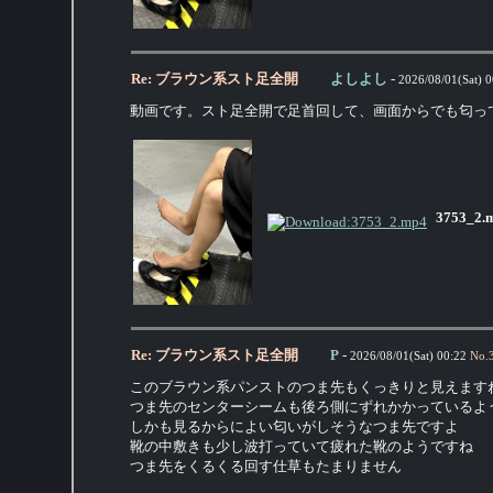
Re: ブラウン系スト足全開
よしよし
-
2026/08/01(Sat) 0
動画です。スト足全開で足首回して、画面からでも匂っ
3753_2.
Re: ブラウン系スト足全開
P
-
2026/08/01(Sat) 00:22
No.
このブラウン系パンストのつま先もくっきりと見えます
つま先のセンターシームも後ろ側にずれかかっているよ
しかも見るからによい匂いがしそうなつま先ですよ
靴の中敷きも少し波打っていて疲れた靴のようですね
つま先をくるくる回す仕草もたまりません