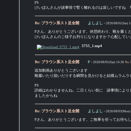
PS
けいぽんさんが諸事情で暫く離れるのは寂しいですね 
Re: ブラウン系スト足全開
よしよし
-
2026/08/01(Sat) 1
Pさん、ありがとうございます。休憩終わり、靴を履く
けいぽんさんのご様子お判りになりますか？心配してい
3755_1.mp4
Re: ブラウン系スト足全開
P
-
2026/08/01(Sat) 14:36
No.
追加動画ありがとうございます
靴履いたり脱いだりする瞬間を見かけると結構ムラムラ
PS
詳細はわかりませんね。二日くらい前に 諸事情により
ましたからね
Re: ブラウン系スト足全開
よしよし
-
2026/08/03(Mon)
Pさん、ありがとうございます。ご無事を祈ってお待ち