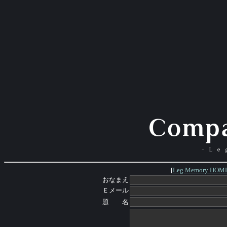
[
Leg Memory HOM
おなまえ
Ｅメール
題 名