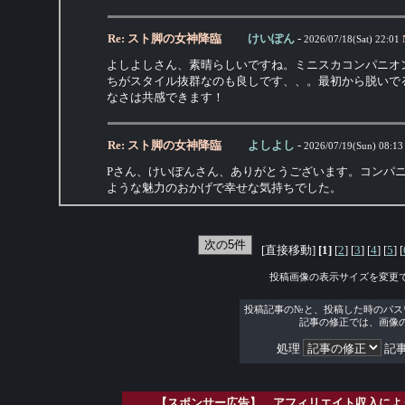
Re: スト脚の女神降臨
けいぽん
-
2026/07/18(Sat) 22:01
よしよしさん、素晴らしいですね。ミニスカコンパニオ
ちがスタイル抜群なのも良しです、、。最初から脱いで
なさは共感できます！
Re: スト脚の女神降臨
よしよし
-
2026/07/19(Sun) 08:13
Pさん、けいぽんさん、ありがとうございます。コンパ
ような魅力のおかげで幸せな気持ちでした。
[直接移動]
[1]
[
2
] [
3
] [
4
] [
5
] [
投稿画像の表示サイズを変更
投稿記事の№と、投稿した時のパス
記事の修正では、画像
処理
記事
【スポンサー広告】 アフィリエイト収入によ