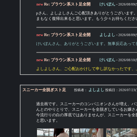
new
Re: ブラウン系スト足全開
けいぽん
-
2026/08/09(
pさん、よしよしさんご心配頂きありがとうございます
まもなく復帰出来ると思います。もう少々お待ちくださ
new
Re: ブラウン系スト足全開
よしよし
-
2026/08/09(
けいぽんさん、ありがとうございます。無事反応あって
new
Re: ブラウン系スト足全開
けいぽん
-
2026/08/10(
よしよしさん、ご心配おかけして申し訳なかったです、
スニーカー全脱ぎスト足
よしよし
投稿者：
投稿日：
2026/07/23(
過去画です。スニーカーのコンパニオンさんが増え、パ
んとのやりとりで、スニーカーを全脱ぎしているお嬢さ
今流行りの白の厚底ではありませんが、スニーカーを全
と思います。