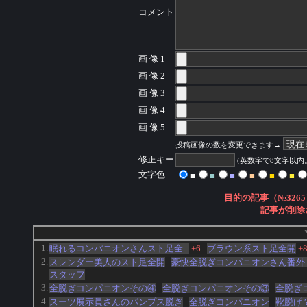
コメント
画 像 1
画 像 2
画 像 3
画 像 4
画 像 5
投稿画像の数を変更できます→
修正キー
(英数字で8文字以
文字色
■
■
■
■
■
■
目的の記事（№3265
記事が削除
1.
眠れるコンパニオンさんスト足全...
+6
ブラウン系スト足全開
+
2.
スレンダー美人のスト足全開
豪快全脱ぎコンパニオンさん番外..
スタッフ
3.
全脱ぎコンパニオンその④
全脱ぎコンパニオンその③
全脱ぎ
4.
スーツ展示員さんのパンプス脱ぎ
全脱ぎコンパニオン
靴脱げ