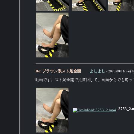
Re: ブラウン系スト足全開
よしよし
-
2026/08/01(Sat) 0
動画です。スト足全開で足首回して、画面からでも匂っ
3753_2.