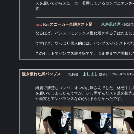
スを履いてからスニーカー着用しているコンパニオンさ
す。
new
Re: スニーカー全脱ぎスト足
米寿汎須戸
-
2026/0
なるほど、パンストにソックス重ね履きする子はたまに
ですけど、やっぱり個人的には、パンプス×パンスト×
このセットでパンプス脱ぎ捨てて、つま先までご開帳し
履き慣れた黒パンプス
よしよし
投稿者：
投稿日：
2026/07/21(Tu
綺麗で清楚なコンパニオンのお嬢さんでした。休憩中に
を履いてしまったんですが、少し黒ずんだスト足の指先
や黒髪とアンバランスなのがたまらなかったです。