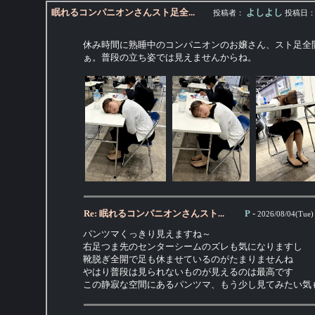
眠れるコンパニオンさんスト足全...
よしよし
投稿者：
投稿日
休み時間に熟睡中のコンパニオンのお嬢さん、スト足全
ぁ。普段の立ち姿では見えませんからね。
Re: 眠れるコンパニオンさんスト...
P
-
2026/08/04(Tue)
パンツマくっきり見えますね～
右足つま先のセンターシームのズレも気になりますし
靴脱ぎ全開で足も休ませているのがたまりませんね
やはり普段は見られないものが見えるのは最高です
この静寂な空間にあるパンツマ、もう少し見てみたい気