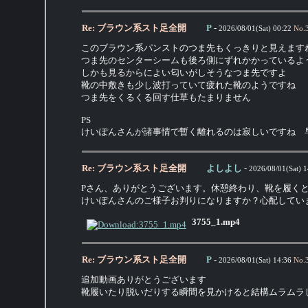
Re: ブラウン系スト足全開
P
-
2026/08/01(Sat) 00:22
No.
このブラウン系パンストのつま先もくっきりと見えます
つま先のセンターシームも後ろ側にずれかかっているよ
しかも見るからによい匂いがしそうなつま先ですよ
靴の中敷きも少し波打っていて疲れた靴のようですね
つま先をくるくる回す仕草もたまりません
PS
けいぽんさんが諸事情で暫く離れるのは寂しいですね 
Re: ブラウン系スト足全開
よしよし
-
2026/08/01(Sat) 1
Pさん、ありがとうございます。休憩終わり、靴を履く
けいぽんさんのご様子お判りになりますか？心配してい
3755_1.mp4
Re: ブラウン系スト足全開
P
-
2026/08/01(Sat) 14:36
No.
追加動画ありがとうございます
靴履いたり脱いだりする瞬間を見かけると結構ムラムラ