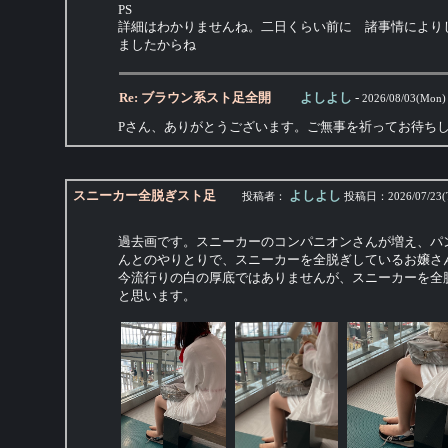
PS
詳細はわかりませんね。二日くらい前に 諸事情により
ましたからね
Re: ブラウン系スト足全開
よしよし
-
2026/08/03(Mon)
Pさん、ありがとうございます。ご無事を祈ってお待ち
スニーカー全脱ぎスト足
よしよし
投稿者：
投稿日：
2026/07/23(
過去画です。スニーカーのコンパニオンさんが増え、パ
んとのやりとりで、スニーカーを全脱ぎしているお嬢さ
今流行りの白の厚底ではありませんが、スニーカーを全
と思います。