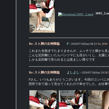
3695_2.m
Re: スト脚の女神降臨
P
-
2026/07/18(Sat) 08:23
No.
3696
これまた全脱ぎでたまりませんが、ムッチリと横から見
こんな近距離にいたらパンツマにも目がいくし、太腿に
しかも近距離で見られるとは羨ましい限りです
Re: スト脚の女神降臨
よしよし
-
2026/07/18(Sat) 10:58
Pさん、いつもありがとうございます。今回のコンパニ
憩所で全て揃って見せてくれたので幸せでした。お仕事