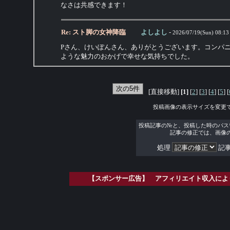
なさは共感できます！
Re: スト脚の女神降臨
よしよし
-
2026/07/19(Sun) 08:13
Pさん、けいぽんさん、ありがとうございます。コンパ
ような魅力のおかげで幸せな気持ちでした。
[直接移動]
[1]
[
2
] [
3
] [
4
] [
5
] [
投稿画像の表示サイズを変更
投稿記事の№と、投稿した時のパス
記事の修正では、画像
処理
記事
【スポンサー広告】 アフィリエイト収入によ