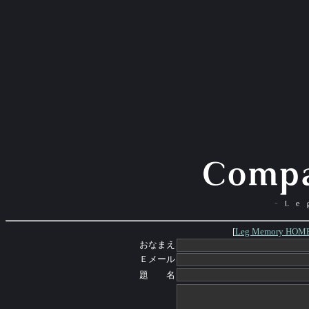
[
Leg Memory HOM
おなまえ
Ｅメール
題 名