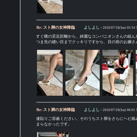
Re: スト脚の女神降臨
よしよし
-
2026/07/18(Sat) 05:54
すぐ横の至近距離から、綺麗なコンパニオンさんの組ん
つま先の縫い目までクッキリですから、目の前のお嬢さ
Re: スト脚の女神降臨
よしよし
-
2026/07/18(Sat) 06:01
連貼りご容赦ください。そのうちスト脚をさらにヘビ絡
まらなかったです。