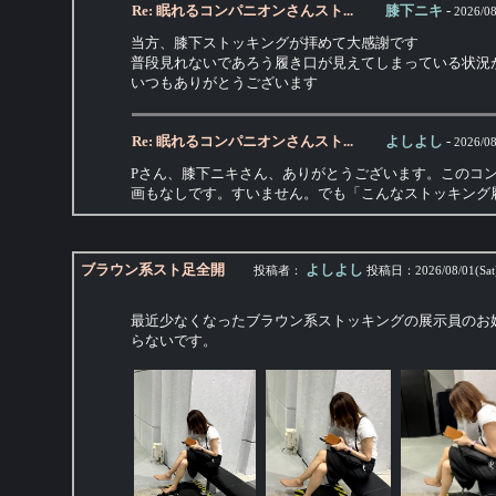
Re: 眠れるコンパニオンさんスト...
膝下ニキ
-
2026/08
当方、膝下ストッキングが拝めて大感謝です
普段見れないであろう履き口が見えてしまっている状況
いつもありがとうございます
Re: 眠れるコンパニオンさんスト...
よしよし
-
2026/08
Pさん、膝下ニキさん、ありがとうございます。このコ
画もなしです。すいません。でも「こんなストッキング
ブラウン系スト足全開
よしよし
投稿者：
投稿日：
2026/08/01(Sat
最近少なくなったブラウン系ストッキングの展示員のお
らないです。