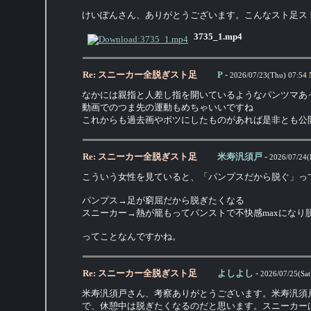
けいぽんさん、ありがとうございます。こんなスト足ス
3735_1.mp4
Re: スニーカー全脱ぎスト足
P
-
2026/07/23(Thu) 07:54
なかには親指と人差し指を開いているようなパンツマあ
動画でのつま先の運動もめちゃいいですね
これからも過去画やボツにしたものがあれば是非とも公
Re: スニーカー全脱ぎスト足
米寿汎須戸
-
2026/07/24(F
こういう女性を見ていると、「パンプスだから脱ぐ」っ
パンプス→足が窮屈だから脱ぎたくなる
スニーカー→熱が籠もってパンストで不快感maxになり
ってことなんですかね。
Re: スニーカー全脱ぎスト足
よしよし
-
2026/07/25(Sat
米寿汎須戸さん、考察ありがとうございます。米寿汎須
で、休憩中は脱ぎたくなるのだと思います。スニーカー