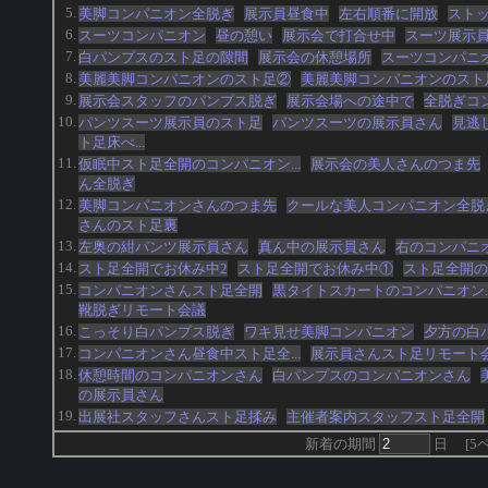
5.
美脚コンパニオン全脱ぎ
展示員昼食中
左右順番に開放
スト
6.
スーツコンパニオン
昼の憩い
展示会で打合せ中
スーツ展示
7.
白パンプスのスト足の隙間
展示会の休憩場所
スーツコンパニ
8.
美麗美脚コンパニオンのスト足②
美麗美脚コンパニオンのスト
9.
展示会スタッフのパンプス脱ぎ
展示会場への途中で
全脱ぎコ
10.
パンツスーツ展示員のスト足
パンツスーツの展示員さん
見逃
ト足床べ...
11.
仮眠中スト足全開のコンパニオン...
展示会の美人さんのつま先
ん全脱ぎ
12.
美脚コンパニオンさんのつま先
クールな美人コンパニオン全脱
さんのスト足裏
13.
左奥の紺パンツ展示員さん
真ん中の展示員さん
右のコンパニ
14.
スト足全開でお休み中2
スト足全開でお休み中①
スト足全開の
15.
コンパニオンさんスト足全開
黒タイトスカートのコンパニオン..
靴脱ぎリモート会議
16.
こっそり白パンプス脱ぎ
ワキ見せ美脚コンパニオン
夕方の白
17.
コンパニオンさん昼食中スト足全...
展示員さんスト足リモート
18.
休憩時間のコンパニオンさん
白パンプスのコンパニオンさん
の展示員さん
19.
出展社スタッフさんスト足揉み
主催者案内スタッフスト足全開
新着の期間
日
[
5