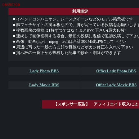
06690390
利用規定
■ イベントコンパニオン、レースクイーンなどのモデル掲示板です
■ 脚フェチサイトの掲示板なので、脚が写っている投稿をお願いしま
■ 複数画像の投稿は1枚ずつではなくまとめて下さい(最大10枚）
■ 連続して画像投稿する場合、最初の投稿に返信で追加投稿して下さ
■ 画像、動画(mp4、mpeg、avi)は合計300MB以内にして下さい
■ 周辺に写った一般の方に顔や目線などボカシ修正を入れて下さい
■ 掲示板の一番下から投稿した記事の修正・削除ができます
Lady Photo BBS
OfficeLady Photo BBS
Lady Movie BBS
OfficeLady Movie BBS
【スポンサー広告】 アフィリエイト収入によ