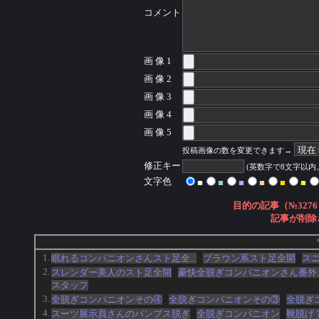
コメント
画 像 1
画 像 2
画 像 3
画 像 4
画 像 5
投稿画像の数を変更できます→
修正キー
(英数字で8文字以
文字色
■
■
■
■
■
■
目的の記事（№3276
記事が削除
1.
眠れるコンパニオンさんスト足全...
ブラウン系スト足全開
ス
2.
スレンダー美人のスト足全開
豪快全脱ぎコンパニオンさん番外..
スタッフ
3.
全脱ぎコンパニオンその④
全脱ぎコンパニオンその③
全脱ぎ
4.
スーツ展示員さんのパンプス脱ぎ
全脱ぎコンパニオン
靴脱げ