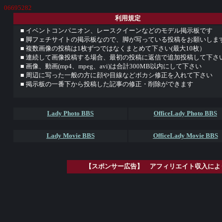
06695282
利用規定
■ イベントコンパニオン、レースクイーンなどのモデル掲示板です
■ 脚フェチサイトの掲示板なので、脚が写っている投稿をお願いしま
■ 複数画像の投稿は1枚ずつではなくまとめて下さい(最大10枚）
■ 連続して画像投稿する場合、最初の投稿に返信で追加投稿して下さ
■ 画像、動画(mp4、mpeg、avi)は合計300MB以内にして下さい
■ 周辺に写った一般の方に顔や目線などボカシ修正を入れて下さい
■ 掲示板の一番下から投稿した記事の修正・削除ができます
Lady Photo BBS
OfficeLady Photo BBS
Lady Movie BBS
OfficeLady Movie BBS
【スポンサー広告】 アフィリエイト収入によ