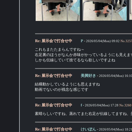
Re: 展示会で打合せ中
P
-
2026/05/04(Mon) 09:02
No.
325
これもまたたまらんですね～
右足裏のほうがなんか赤味がかっているようにも見えま
しかも伝線していて捨てるなら欲しいですよね
Re: 展示会で打合せ中
美脚好き
-
2026/05/04(Mon) 16:1
結構動かしているようにも思えますね
動画でないのが残念な感じです
Re: 展示会で打合せ中
f
-
2026/05/04(Mon) 17:28
No.
3260
素晴らしいですね、蒸れてまた右足が伝線してますね、
Re: 展示会で打合せ中
けいぽん
-
2026/05/04(Mon) 18:2