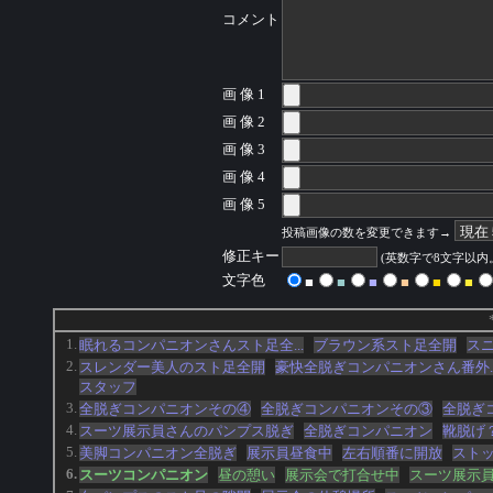
コメント
画 像 1
画 像 2
画 像 3
画 像 4
画 像 5
投稿画像の数を変更できます→
修正キー
(英数字で8文字以
文字色
■
■
■
■
■
■
1.
眠れるコンパニオンさんスト足全...
ブラウン系スト足全開
ス
2.
スレンダー美人のスト足全開
豪快全脱ぎコンパニオンさん番外..
スタッフ
3.
全脱ぎコンパニオンその④
全脱ぎコンパニオンその③
全脱ぎ
4.
スーツ展示員さんのパンプス脱ぎ
全脱ぎコンパニオン
靴脱げ
5.
美脚コンパニオン全脱ぎ
展示員昼食中
左右順番に開放
スト
6.
スーツコンパニオン
昼の憩い
展示会で打合せ中
スーツ展示