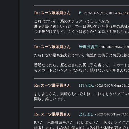
Re: スーツ展示員さん
P
-
2026/04/27(Mon) 01:54
No.
323
これはホワイト系のナチュストでしょうかね
展示会終了後というだけで一日履いていた蒸れ臭の感触
つま先だけでなく、ふくらはぎとかもエロさを感じちゃ
Re: スーツ展示員さん
米寿汎須戸
-
2026/04/27(Mon) 09
だらしない足も魅力的ですが、無造作に椅子とお尻に挟
普通だったら、座るときにお尻に手を当てて、スカート
らスカートとパンストはかない、慣れないモデルさんな
Re: スーツ展示員さん
けいぽん
-
2026/04/27(Mon) 21:1
よしよしさん、素晴らしいですね。これはもうパンプス
開放、嬉しいです。
Re: スーツ展示員さん
よしよし
-
2026/04/28(Tue) 07:05
Pさん、米寿汎須戸さん、けいぽんさん、ありがとうご
頑張ります。ちなみに個人的には2枚目の体勢が好きで