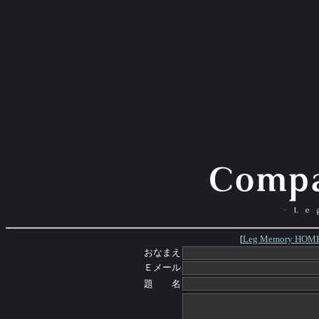
[
Leg Memory HOM
おなまえ
Ｅメール
題 名