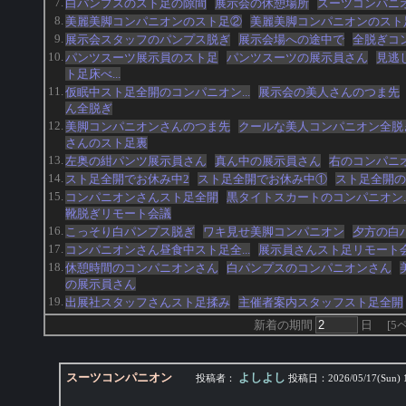
7.
白パンプスのスト足の隙間
展示会の休憩場所
スーツコンパニ
8.
美麗美脚コンパニオンのスト足②
美麗美脚コンパニオンのスト
9.
展示会スタッフのパンプス脱ぎ
展示会場への途中で
全脱ぎコ
10.
パンツスーツ展示員のスト足
パンツスーツの展示員さん
見逃
ト足床べ...
11.
仮眠中スト足全開のコンパニオン...
展示会の美人さんのつま先
ん全脱ぎ
12.
美脚コンパニオンさんのつま先
クールな美人コンパニオン全脱
さんのスト足裏
13.
左奥の紺パンツ展示員さん
真ん中の展示員さん
右のコンパニ
14.
スト足全開でお休み中2
スト足全開でお休み中①
スト足全開の
15.
コンパニオンさんスト足全開
黒タイトスカートのコンパニオン..
靴脱ぎリモート会議
16.
こっそり白パンプス脱ぎ
ワキ見せ美脚コンパニオン
夕方の白
17.
コンパニオンさん昼食中スト足全...
展示員さんスト足リモート
18.
休憩時間のコンパニオンさん
白パンプスのコンパニオンさん
の展示員さん
19.
出展社スタッフさんスト足揉み
主催者案内スタッフスト足全開
新着の期間
日
[
5
スーツコンパニオン
よしよし
投稿者：
投稿日：
2026/05/17(Sun) 