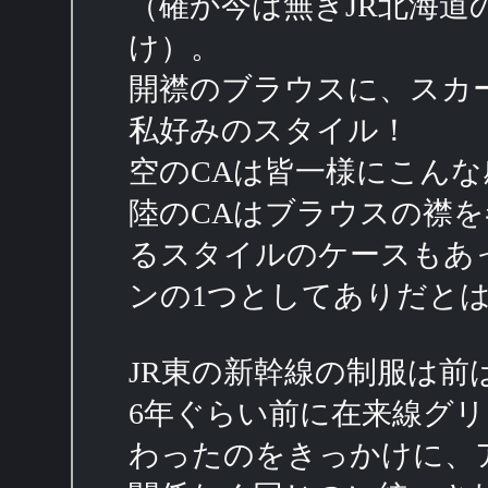
（確か今は無きJR北海
け）。
開襟のブラウスに、スカ
私好みのスタイル！
空のCAは皆一様にこん
陸のCAはブラウスの襟
るスタイルのケースもあ
ンの1つとしてありだと
JR東の新幹線の制服は
6年ぐらい前に在来線グ
わったのをきっかけに、