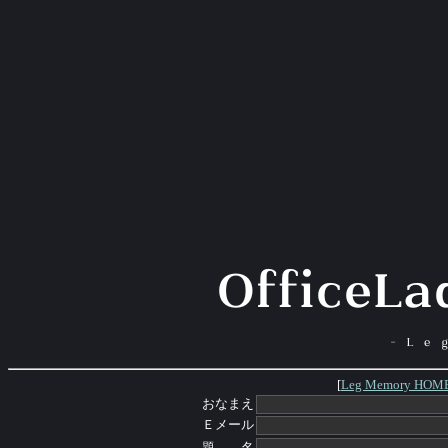
[
Leg Memory HOM
おなまえ
Ｅメール
題 名