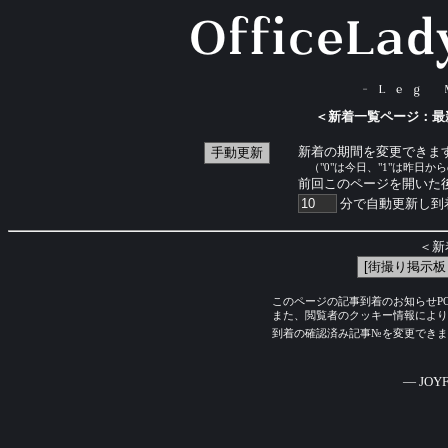
＜新着一覧ページ：最
新着の期間を変更できます
（"0"は今日、"1"は昨日か
前回このページを開いた
分で自動更新し到
＜新
このページの記事到着のお知らせPOPウ
また、閲覧者のクッキー情報により
到着の確認済み記事№を変更できま
― JOYF