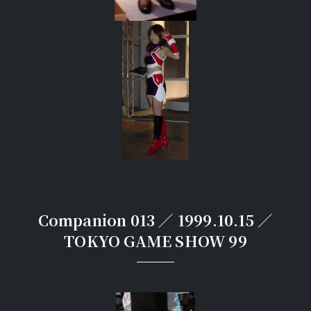
Companion 013 ／ 1999.10.15 ／
TOKYO GAME SHOW 99