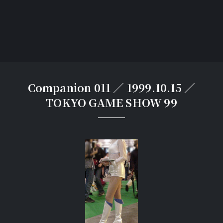
Companion 011 ／ 1999.10.15 ／
TOKYO GAME SHOW 99