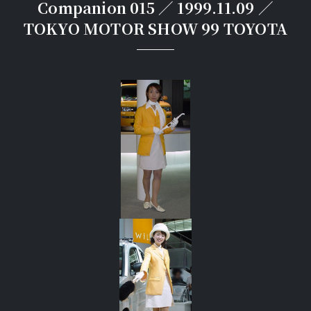
Companion 015 ／ 1999.11.09 ／
TOKYO MOTOR SHOW 99 TOYOTA