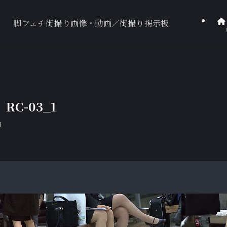
脚フェチ街撮り画像・動画／街撮り掲示板
C-03_1
日