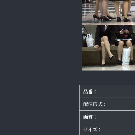
品番：
配信形式：
画質：
サイズ：