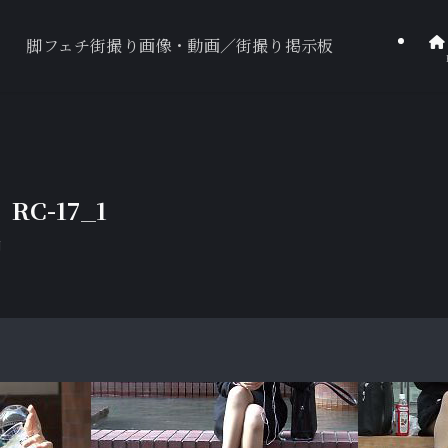
脚フェチ街撮り画像・動画／街撮り掲示板
C-17_1
日