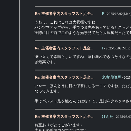
Re: 主催者案内スタッフスト足全...
P
-
2025/06/02(Mon)
うわっ、これはこれは大収穫ですね
パンツマアップやら、手でつま先を触っているところと
実際に目の前でこのような光景見てたら大興奮だったで
Re: 主催者案内スタッフスト足全...
f
-
2025/06/02(Mon)
凄い近くで素晴らしいですね、蒸れ蒸れできつそうなの
ぎ最高です。
Re: 主催者案内スタッフスト足全...
米寿汎須戸
-
2025
いやー、ほんとうに目の保養になる一コマですね。ただ
なってきます。
手でパンスト足を触るんではなくて、足指をクネクネさ
Re: 主催者案内スタッフスト足全...
けんた
-
2025/06/0
お宝ありがとうございます♪
太ももの破壊力がすごいです！