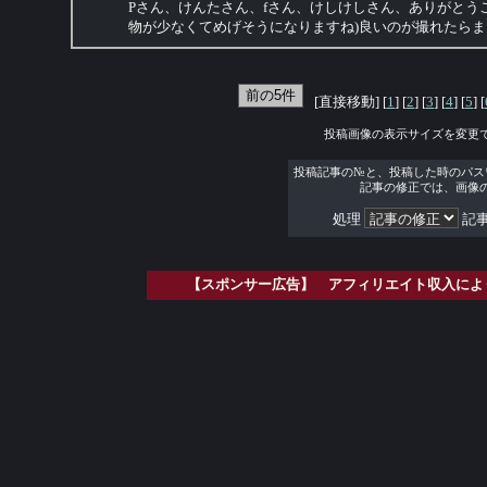
Pさん、けんたさん、fさん、けしけしさん、ありがとう
物が少なくてめげそうになりますね)良いのが撮れたら
[直接移動] [
1
] [
2
] [
3
] [
4
] [
5
] [
投稿画像の表示サイズを変更
投稿記事の№と、投稿した時のパス
記事の修正では、画像
処理
記事
【スポンサー広告】 アフィリエイト収入によ