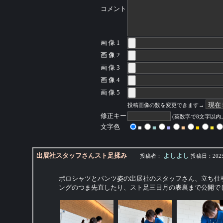
コメント
画 像 1
画 像 2
画 像 3
画 像 4
画 像 5
投稿画像の数を変更できます→
修正キー
(英数字で8文字以
文字色
■
■
■
■
■
■
出展社スタッフさんスト足揉み
よしよし
投稿者：
投稿日：
2025
ポロシャツとパンツ姿の出展社のスタッフさん、立ち仕
ングのつま先直したり、スト足三日月の表裏まで公開で