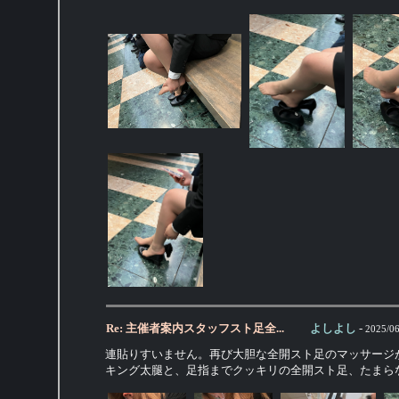
Re: 主催者案内スタッフスト足全...
よしよし
-
2025/06
連貼りすいません。再び大胆な全開スト足のマッサージ
キング太腿と、足指までクッキリの全開スト足、たまら