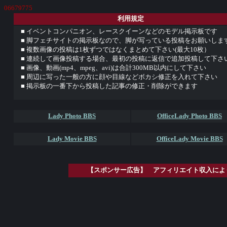
06679775
利用規定
■ イベントコンパニオン、レースクイーンなどのモデル掲示板です
■ 脚フェチサイトの掲示板なので、脚が写っている投稿をお願いしま
■ 複数画像の投稿は1枚ずつではなくまとめて下さい(最大10枚）
■ 連続して画像投稿する場合、最初の投稿に返信で追加投稿して下さ
■ 画像、動画(mp4、mpeg、avi)は合計300MB以内にして下さい
■ 周辺に写った一般の方に顔や目線などボカシ修正を入れて下さい
■ 掲示板の一番下から投稿した記事の修正・削除ができます
Lady Photo BBS
OfficeLady Photo BBS
Lady Movie BBS
OfficeLady Movie BBS
【スポンサー広告】 アフィリエイト収入によ