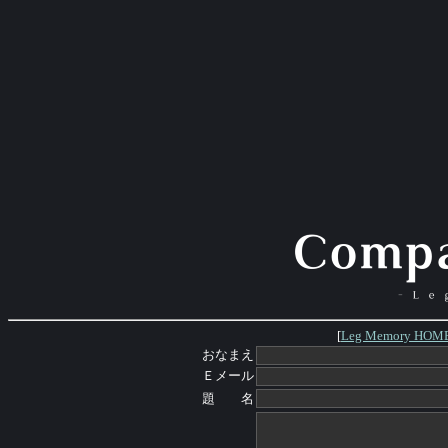
[
Leg Memory HOM
おなまえ
Ｅメール
題 名