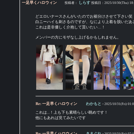
一足早くハロウィン
しらす
投稿者：
投稿日：
2025/10/30(Thu) 18
どエロいナースさんがいたのでお裾分けさせて下さい笑
白ニーハイも刺さるのですが、なにより上着を脱いだあ
これは是非優しく介抱して貰いたい…！
メンバーの方にモザなし上げるかもしれません。
Re: 一足早くハロウィン
わかもと
-
2025/10/31(Fri) 01:
これは...！上も下も素晴らしい眺めです！
他にもあれば見てみたいです
Re: 一足早くハロウィン
きまぐれ
-
2025/10/31(Fri) 07: