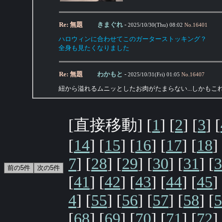
Re: 無題
きまぐれ
-
2025/10/30(Thu) 08:02
No.
16401
ハロウィンに合わせてこのガーターストッキング？
全身も見たくなりました
Re: 無題
わかもと
-
2025/10/31(Fri) 01:05
No.
16407
紐から溢れるムニッとしたお肉がたまらない...しかもこれ
[直接移動] [
1
] [
2
] [
3
] [
[
14
] [
15
] [
16
] [
17
] [
18
]
7
] [
28
] [
29
] [
30
] [
31
] [
3
[
41
] [
42
] [
43
] [
44
] [
45
]
4
] [
55
] [
56
] [
57
] [
58
] [
5
[
68
] [
69
] [
70
] [
71
] [
72
]