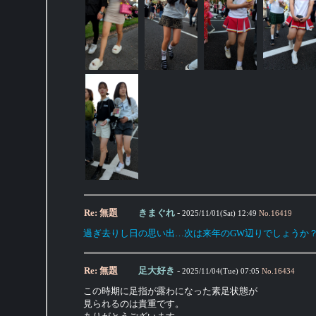
Re: 無題
きまぐれ
-
2025/11/01(Sat) 12:49
No.
16419
過ぎ去りし日の思い出…次は来年のGW辺りでしょうか
Re: 無題
足大好き
-
2025/11/04(Tue) 07:05
No.
16434
この時期に足指が露わになった素足状態が
見られるのは貴重です。