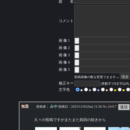
題 名
コメント
画 像 1
画 像 2
画 像 3
画 像 4
画 像 5
投稿画像の数を変更できます→
修正キー
(英数字で8文字以
文字色
■
■
■
■
■
■
無題
みや
投稿者：
投稿日：
2025/11/01(Sat) 11:56
No.
16417
久々の投稿ですがまたまた前回の続きから