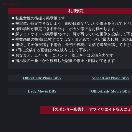
20588242
利用規定
■ 私服女性の街撮り掲示板です
■ 被写体が特定できないよう、顔や目線などボカシ修正を入れて下さ
■ 撮影場所が特定できる部分は、ボカシ修正をお勧めします
■ 脚フェチサイトの掲示板なので、脚が写っている画像を投稿して下
■ 複数画像の投稿は1枚ずつではなくまとめて下さい(最大10枚、30M
■ 連続して画像投稿する場合、最初の投稿に返信で追加投稿して下さ
■ 1日に投稿する画像は20枚以内にして下さい
■ おなまえ、Eメール、コメント、修正キーは必須入力です
■ 掲示板の一番下から投稿した記事の修正・削除ができます
OfficeLady Photo BBS
SchoolGirl Photo BBS
Lady Movie BBS
OfficeLady Movie BBS
【スポンサー広告】 アフィリエイト収入によ