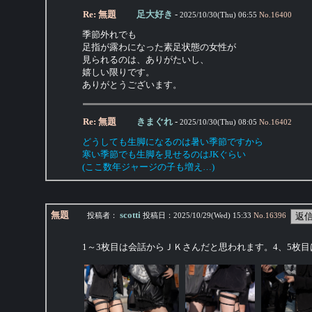
Re: 無題
足大好き
-
2025/10/30(Thu) 06:55
No.
16400
季節外れでも
足指が露わになった素足状態の女性が
見られるのは、ありがたいし、
嬉しい限りです。
ありがとうございます。
Re: 無題
きまぐれ
-
2025/10/30(Thu) 08:05
No.
16402
どうしても生脚になるのは暑い季節ですから
寒い季節でも生脚を見せるのはJKぐらい
(ここ数年ジャージの子も増え…)
無題
scotti
投稿者：
投稿日：
2025/10/29(Wed) 15:33
No.
16396
1～3枚目は会話からＪＫさんだと思われます。4、5枚