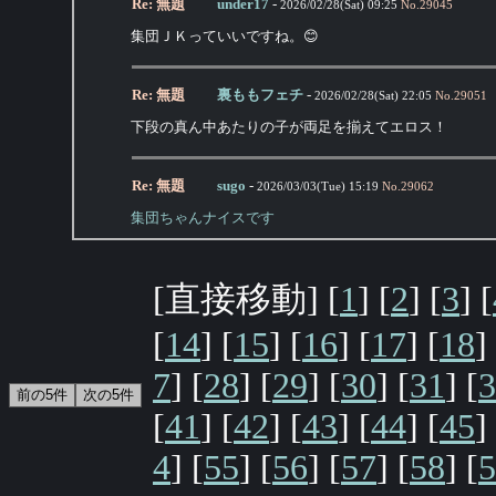
Re: 無題
under17
-
2026/02/28(Sat) 09:25
No.
29045
集団ＪＫっていいですね。😊
Re: 無題
裏ももフェチ
-
2026/02/28(Sat) 22:05
No.
29051
下段の真ん中あたりの子が両足を揃えてエロス！
Re: 無題
sugo
-
2026/03/03(Tue) 15:19
No.
29062
集団ちゃんナイスです
[直接移動] [
1
] [
2
] [
3
] [
[
14
] [
15
] [
16
] [
17
] [
18
]
7
] [
28
] [
29
] [
30
] [
31
] [
3
[
41
] [
42
] [
43
] [
44
] [
45
]
4
] [
55
] [
56
] [
57
] [
58
] [
5