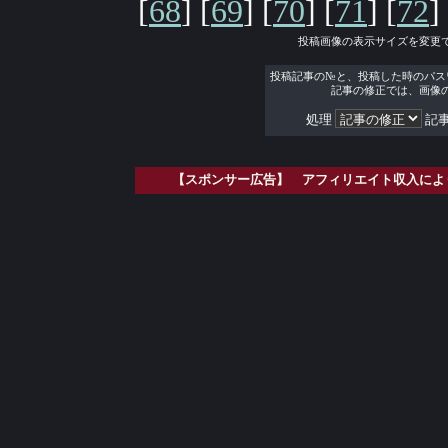
[
68
] [
69
] [
70
] [
71
] [
72
]
投稿画像の表示サイズを変更
投稿記事の№と、投稿した時のパス
記事の修正では、画像
処理
記事
【スポンサー広告】 アフィリエイト収入によ