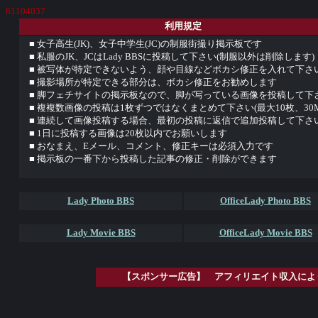
61104037
利用規定
■ 女子高生(JK)、女子中学生(JC)の制服街撮り掲示板です
■ 私服のJK、JCはLady BBSに投稿して下さい(制服以外は削除します)
■ 被写体が特定できないよう、顔や目線などボカシ修正を入れて下さ
■ 撮影場所が特定できる部分は、ボカシ修正をお勧めします
■ 脚フェチサイトの掲示板なので、脚が写っている画像を投稿して下
■ 複複数画像の投稿は1枚ずつではなくまとめて下さい(最大10枚、30
■ 連続して画像投稿する場合、最初の投稿に返信で追加投稿して下さ
■ 1日に投稿する画像は20枚以内でお願いします
■ おなまえ、Eメール、コメント、修正キーは必須入力です
■ 掲示板の一番下から投稿した記事の修正・削除ができます
Lady Photo BBS
OfficeLady Photo BBS
Lady Movie BBS
OfficeLady Movie BBS
【スポンサー広告】 アフィリエイト収入によ