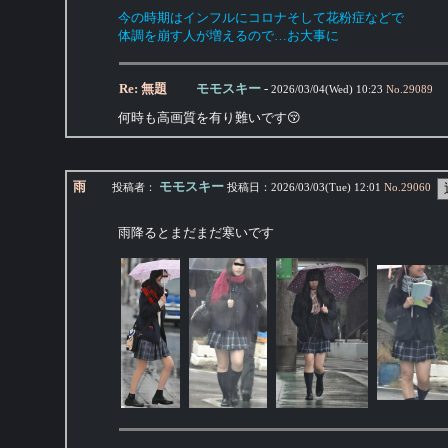
今の時期はインフルにコロナそして花粉症などで
体調を崩す人が増えるので…お大事に
Re: 無題
モモスキー
-
2026/03/04(Wed) 10:23
No.
29089
何時も高画質を有り難いです😚
雨
モモスキー
投稿者：
投稿日：
2026/03/03(Tue) 12:01
No.
29060
雨降るとまだまだ寒いです