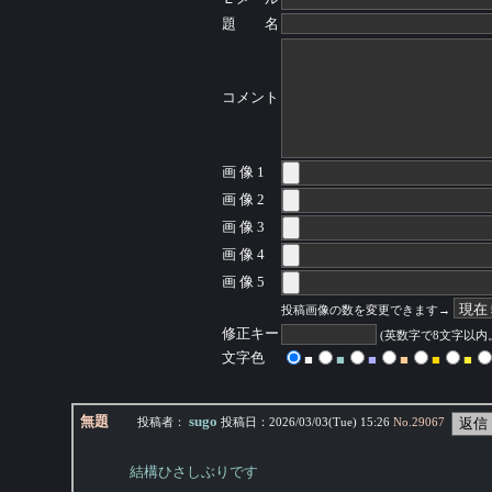
題 名
コメント
画 像 1
画 像 2
画 像 3
画 像 4
画 像 5
投稿画像の数を変更できます→
修正キー
(英数字で8文字以
文字色
■
■
■
■
■
■
無題
sugo
投稿者：
投稿日：
2026/03/03(Tue) 15:26
No.
29067
結構ひさしぶりです