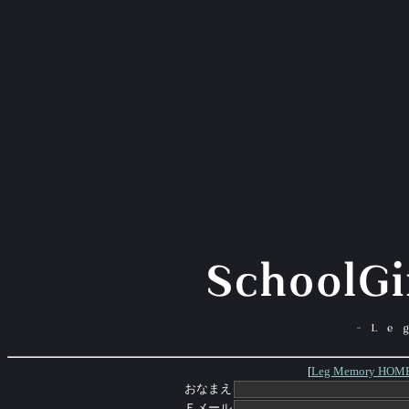
[
Leg Memory HOM
おなまえ
Ｅメール