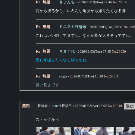
Re: 無題
きょんち
-
2026/03/02(Mon) 22:46
No.
29056
前から後ろから、いろんな角度から撮りたくなる脚
Re: 無題
ミニスカ評論家
-
2026/03/03(Tue) 06:35
No.
290
これはいい脚してますね。なんか靴が大きそうですね。
Re: 無題
きまぐれ
-
2026/03/03(Tue) 07:45
No.
29059
思わず撮りたくなる脚ですね
Re: 無題
sugo
-
2026/03/03(Tue) 15:20
No.
29063
良い長さです
無題
scotti
投稿者：
投稿日：
2026/02/28(Sat) 06:02
No.
29040
ストックから