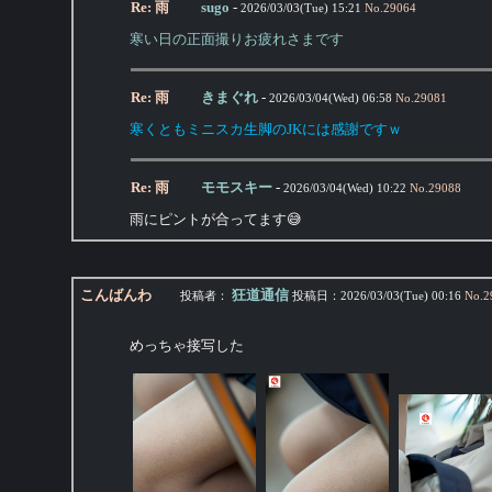
Re: 雨
sugo
-
2026/03/03(Tue) 15:21
No.
29064
寒い日の正面撮りお疲れさまです
Re: 雨
きまぐれ
-
2026/03/04(Wed) 06:58
No.
29081
寒くともミニスカ生脚のJKには感謝ですｗ
Re: 雨
モモスキー
-
2026/03/04(Wed) 10:22
No.
29088
雨にピントが合ってます😅
こんばんわ
狂道通信
投稿者：
投稿日：
2026/03/03(Tue) 00:16
No.
2
めっちゃ接写した