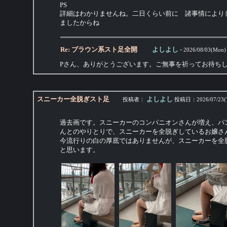
PS
詳細はわかりませんね。二日くらい前に 諸事情により
ましたからね
Re: ブラウン系スト足全開
よしよし
-
2026/08/03(Mon)
Pさん、ありがとうございます。ご無事を祈ってお待ち
スニーカー全脱ぎスト足
よしよし
投稿者：
投稿日：
2026/07/23(
過去画です。スニーカーのコンパニオンさんが増え、パ
んとのやりとりで、スニーカーを全脱ぎしているお嬢さ
今流行りの白の厚底ではありませんが、スニーカーを全
と思います。