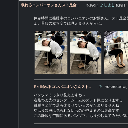
眠れるコンパニオンさんスト足全...
よしよし
投稿者：
投稿日
休み時間に熟睡中のコンパニオンのお嬢さん、スト足全
ぁ。普段の立ち姿では見えませんからね。
Re: 眠れるコンパニオンさんスト...
P
-
2026/08/04(Tue)
パンツマくっきり見えますね～
右足つま先のセンターシームのズレも気になりますし
靴脱ぎ全開で足も休ませているのがたまりませんね
やはり普段は見られないものが見えるのは最高です
この静寂な空間にあるパンツマ、もう少し見てみたい気