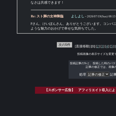
なさは共感できます！
Re: スト脚の女神降臨
よしよし
-
2026/07/19(Sun) 08:13
Pさん、けいぽんさん、ありがとうございます。コンパ
ような魅力のおかげで幸せな気持ちでした。
[直接移動]
[1]
[
2
] [
3
] [
4
] [
5
] [
投稿画像の表示サイズを変更
投稿記事の№と、投稿した時のパス
記事の修正では、画像
処理
記事
【スポンサー広告】 アフィリエイト収入によ