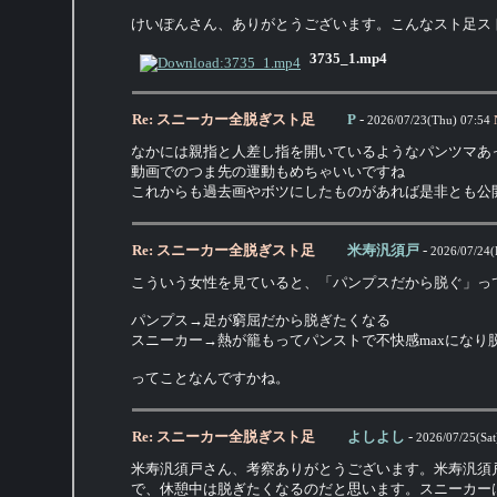
けいぽんさん、ありがとうございます。こんなスト足ス
3735_1.mp4
Re: スニーカー全脱ぎスト足
P
-
2026/07/23(Thu) 07:54
なかには親指と人差し指を開いているようなパンツマあ
動画でのつま先の運動もめちゃいいですね
これからも過去画やボツにしたものがあれば是非とも公
Re: スニーカー全脱ぎスト足
米寿汎須戸
-
2026/07/24(F
こういう女性を見ていると、「パンプスだから脱ぐ」っ
パンプス→足が窮屈だから脱ぎたくなる
スニーカー→熱が籠もってパンストで不快感maxになり
ってことなんですかね。
Re: スニーカー全脱ぎスト足
よしよし
-
2026/07/25(Sat
米寿汎須戸さん、考察ありがとうございます。米寿汎須
で、休憩中は脱ぎたくなるのだと思います。スニーカー