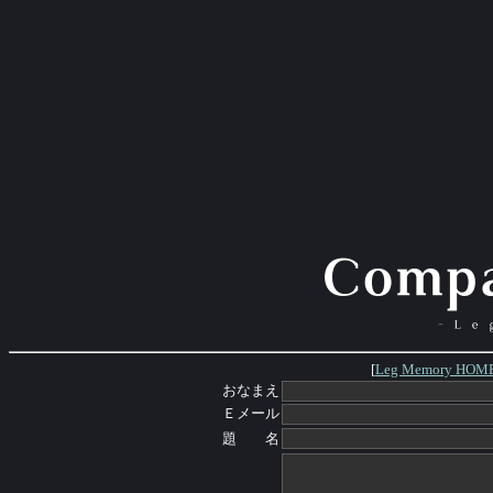
[
Leg Memory HOM
おなまえ
Ｅメール
題 名