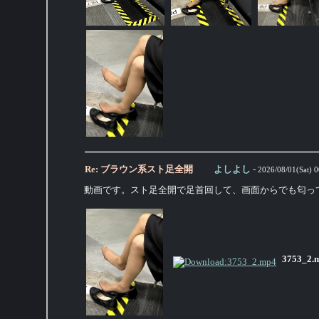
Re: ブラウン系スト足全開
よしよし
-
2026/08/01(Sat) 0
動画です。スト足全開で足首回して、画面からでも匂っ
3753_2.