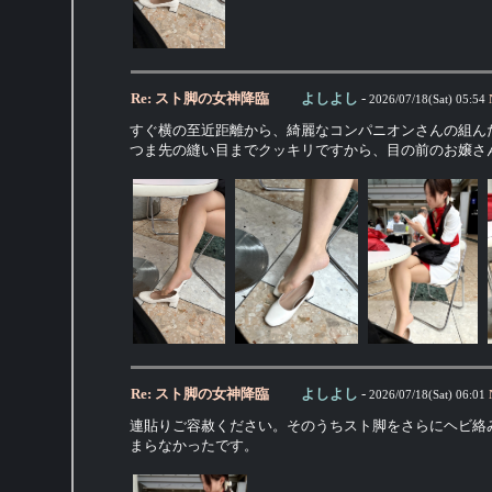
Re: スト脚の女神降臨
よしよし
-
2026/07/18(Sat) 05:54
すぐ横の至近距離から、綺麗なコンパニオンさんの組ん
つま先の縫い目までクッキリですから、目の前のお嬢さ
Re: スト脚の女神降臨
よしよし
-
2026/07/18(Sat) 06:01
連貼りご容赦ください。そのうちスト脚をさらにヘビ絡
まらなかったです。