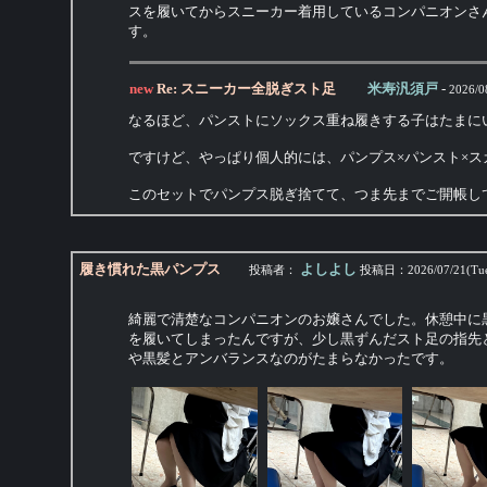
スを履いてからスニーカー着用しているコンパニオンさ
す。
new
Re: スニーカー全脱ぎスト足
米寿汎須戸
-
2026/0
なるほど、パンストにソックス重ね履きする子はたまに
ですけど、やっぱり個人的には、パンプス×パンスト×
このセットでパンプス脱ぎ捨てて、つま先までご開帳し
履き慣れた黒パンプス
よしよし
投稿者：
投稿日：
2026/07/21(Tu
綺麗で清楚なコンパニオンのお嬢さんでした。休憩中に
を履いてしまったんですが、少し黒ずんだスト足の指先
や黒髪とアンバランスなのがたまらなかったです。