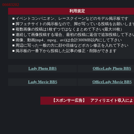
06683202
利用規定
■ イベントコンパニオン、レースクイーンなどのモデル掲示板です
■ 脚フェチサイトの掲示板なので、脚が写っている投稿をお願いしま
■ 複数画像の投稿は1枚ずつではなくまとめて下さい(最大10枚）
■ 連続して画像投稿する場合、最初の投稿に返信で追加投稿して下さ
■ 画像、動画(mp4、mpeg、avi)は合計300MB以内にして下さい
■ 周辺に写った一般の方に顔や目線などボカシ修正を入れて下さい
■ 掲示板の一番下から投稿した記事の修正・削除ができます
Lady Photo BBS
OfficeLady Photo BBS
Lady Movie BBS
OfficeLady Movie BBS
【スポンサー広告】 アフィリエイト収入によ