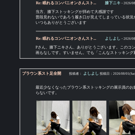
Re: 眠れるコンパニオンさんスト...
膝下ニキ
-
2026/08
当方、膝下ストッキングが拝めて大感謝です
普段見れないであろう履き口が見えてしまっている状況
いつもありがとうございます
Re: 眠れるコンパニオンさんスト...
よしよし
-
2026/08
Pさん、膝下ニキさん、ありがとうございます。このコ
画もなしです。すいません。でも「こんなストッキング
ブラウン系スト足全開
よしよし
投稿者：
投稿日：
2026/08/01(Sat
最近少なくなったブラウン系ストッキングの展示員のお
らないです。