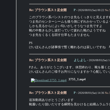
Re: ブラウン系スト足全開
P
-
2026/08/01(Sat) 00:22
No.
このブラウン系パンストのつま先もくっきりと見えます
つま先のセンターシームも後ろ側にずれかかっているよ
しかも見るからによい匂いがしそうなつま先ですよ
靴の中敷きも少し波打っていて疲れた靴のようですね
つま先をくるくる回す仕草もたまりません
PS
けいぽんさんが諸事情で暫く離れるのは寂しいですね 
Re: ブラウン系スト足全開
よしよし
-
2026/08/01(Sat) 1
Pさん、ありがとうございます。休憩終わり、靴を履く
けいぽんさんのご様子お判りになりますか？心配してい
3755_1.mp4
Re: ブラウン系スト足全開
P
-
2026/08/01(Sat) 14:36
No.
追加動画ありがとうございます
靴履いたり脱いだりする瞬間を見かけると結構ムラムラ