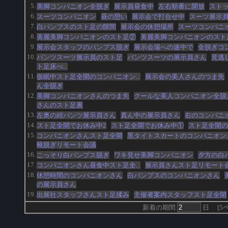
5.
美脚コンパニオン全脱ぎ
展示員昼食中
左右順番に開放
スト
6.
スーツコンパニオン
昼の憩い
展示会で打合せ中
スーツ展示
7.
白パンプスのスト足の隙間
展示会の休憩場所
スーツコンパニ
8.
美麗美脚コンパニオンのスト足②
美麗美脚コンパニオンのスト
9.
展示会スタッフのパンプス脱ぎ
展示会場への途中で
全脱ぎコ
10.
パンツスーツ展示員のスト足
パンツスーツの展示員さん
見逃
ト足床べ...
11.
仮眠中スト足全開のコンパニオン...
展示会の美人さんのつま先
ん全脱ぎ
12.
美脚コンパニオンさんのつま先
クールな美人コンパニオン全脱
さんのスト足裏
13.
左奥の紺パンツ展示員さん
真ん中の展示員さん
右のコンパニ
14.
スト足全開でお休み中2
スト足全開でお休み中①
スト足全開の
15.
コンパニオンさんスト足全開
黒タイトスカートのコンパニオン..
靴脱ぎリモート会議
16.
こっそり白パンプス脱ぎ
ワキ見せ美脚コンパニオン
夕方の白
17.
コンパニオンさん昼食中スト足全...
展示員さんスト足リモート
18.
休憩時間のコンパニオンさん
白パンプスのコンパニオンさん
の展示員さん
19.
出展社スタッフさんスト足揉み
主催者案内スタッフスト足全開
新着の期間
日
[
5