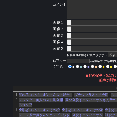
コメント
画 像 1
画 像 2
画 像 3
画 像 4
画 像 5
投稿画像の数を変更できます→
修正キー
(英数字で8文字以
文字色
■
■
■
■
■
■
目的の記事（№1790
記事が削除
1.
眠れるコンパニオンさんスト足全...
ブラウン系スト足全開
ス
2.
スレンダー美人のスト足全開
豪快全脱ぎコンパニオンさん番外..
スタッフ
3.
全脱ぎコンパニオンその④
全脱ぎコンパニオンその③
全脱ぎ
4.
スーツ展示員さんのパンプス脱ぎ
全脱ぎコンパニオン
靴脱げ