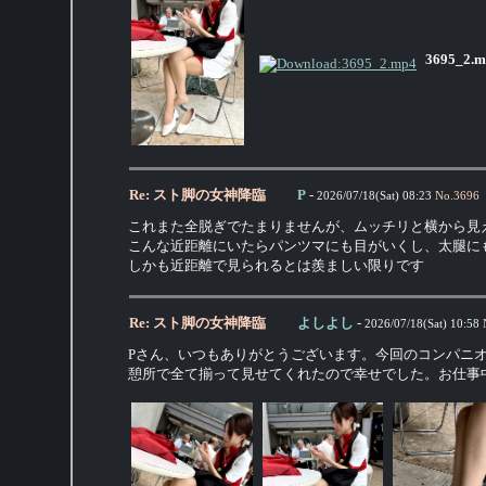
3695_2.m
Re: スト脚の女神降臨
P
-
2026/07/18(Sat) 08:23
No.
3696
これまた全脱ぎでたまりませんが、ムッチリと横から見
こんな近距離にいたらパンツマにも目がいくし、太腿に
しかも近距離で見られるとは羨ましい限りです
Re: スト脚の女神降臨
よしよし
-
2026/07/18(Sat) 10:58
Pさん、いつもありがとうございます。今回のコンパニ
憩所で全て揃って見せてくれたので幸せでした。お仕事