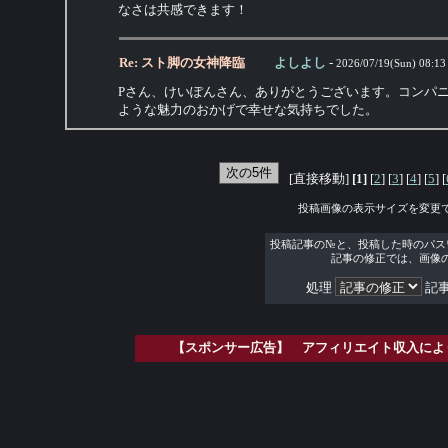
なさは共感できます！
Re: スト脚の女神降臨
よしよし
-
2026/07/19(Sun) 08:13
Pさん、けいぽんさん、ありがとうございます。コンパ
ような魅力のおかげで幸せな気持ちでした。
[直接移動]
[1]
[
2
] [
3
] [
4
] [
5
] [
投稿画像の表示サイズを変更
投稿記事の№と、投稿した時のパス
記事の修正では、画像
処理
記事
【スポンサー広告】 アフィリエイト収入によ