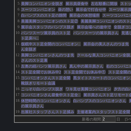
5.
美脚コンパニオン全脱ぎ
展示員昼食中
左右順番に開放
スト
6.
スーツコンパニオン
昼の憩い
展示会で打合せ中
スーツ展示
7.
白パンプスのスト足の隙間
展示会の休憩場所
スーツコンパニ
8.
美麗美脚コンパニオンのスト足②
美麗美脚コンパニオンのスト
9.
展示会スタッフのパンプス脱ぎ
展示会場への途中で
全脱ぎコ
10.
パンツスーツ展示員のスト足
パンツスーツの展示員さん
見逃
ト足床べ...
11.
仮眠中スト足全開のコンパニオン...
展示会の美人さんのつま先
ん全脱ぎ
12.
美脚コンパニオンさんのつま先
クールな美人コンパニオン全脱
さんのスト足裏
13.
左奥の紺パンツ展示員さん
真ん中の展示員さん
右のコンパニ
14.
スト足全開でお休み中2
スト足全開でお休み中①
スト足全開の
15.
コンパニオンさんスト足全開
黒タイトスカートのコンパニオン..
靴脱ぎリモート会議
16.
こっそり白パンプス脱ぎ
ワキ見せ美脚コンパニオン
夕方の白
17.
コンパニオンさん昼食中スト足全...
展示員さんスト足リモート
18.
休憩時間のコンパニオンさん
白パンプスのコンパニオンさん
の展示員さん
19.
出展社スタッフさんスト足揉み
主催者案内スタッフスト足全開
新着の期間
日
[
5