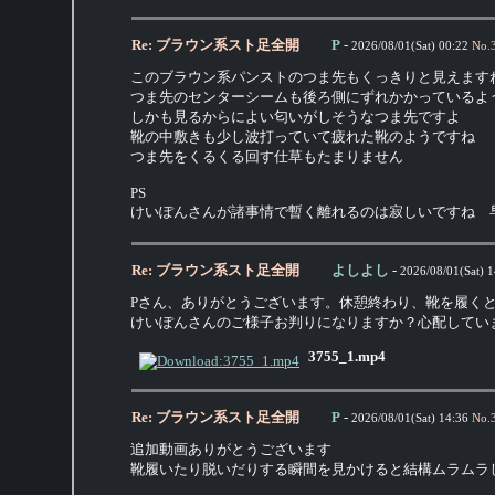
Re: ブラウン系スト足全開
P
-
2026/08/01(Sat) 00:22
No.
このブラウン系パンストのつま先もくっきりと見えます
つま先のセンターシームも後ろ側にずれかかっているよ
しかも見るからによい匂いがしそうなつま先ですよ
靴の中敷きも少し波打っていて疲れた靴のようですね
つま先をくるくる回す仕草もたまりません
PS
けいぽんさんが諸事情で暫く離れるのは寂しいですね 
Re: ブラウン系スト足全開
よしよし
-
2026/08/01(Sat) 1
Pさん、ありがとうございます。休憩終わり、靴を履く
けいぽんさんのご様子お判りになりますか？心配してい
3755_1.mp4
Re: ブラウン系スト足全開
P
-
2026/08/01(Sat) 14:36
No.
追加動画ありがとうございます
靴履いたり脱いだりする瞬間を見かけると結構ムラムラ