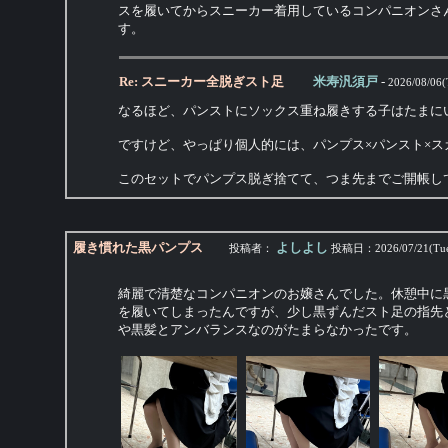
スを履いてからスニーカー着用しているコンパニオンさ
す。
Re: スニーカー全脱ぎスト足
米寿汎須戸
-
2026/08/06(
なるほど、パンストにソックス重ね履きする子はたまに
ですけど、やっぱり個人的には、パンプス×パンスト×
このセットでパンプス脱ぎ捨てて、つま先までご開帳し
履き慣れた黒パンプス
よしよし
投稿者：
投稿日：
2026/07/21(Tu
綺麗で清楚なコンパニオンのお嬢さんでした。休憩中に
を履いてしまったんですが、少し黒ずんだスト足の指先
や黒髪とアンバランスなのがたまらなかったです。