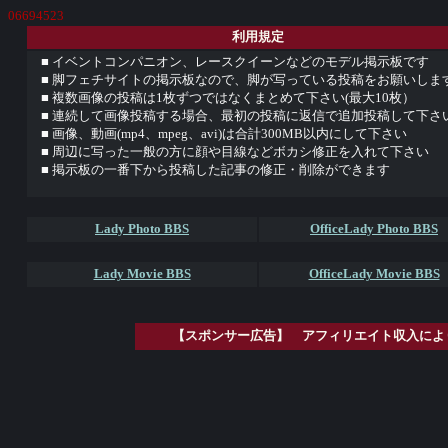
06694523
利用規定
■ イベントコンパニオン、レースクイーンなどのモデル掲示板です
■ 脚フェチサイトの掲示板なので、脚が写っている投稿をお願いしま
■ 複数画像の投稿は1枚ずつではなくまとめて下さい(最大10枚）
■ 連続して画像投稿する場合、最初の投稿に返信で追加投稿して下さ
■ 画像、動画(mp4、mpeg、avi)は合計300MB以内にして下さい
■ 周辺に写った一般の方に顔や目線などボカシ修正を入れて下さい
■ 掲示板の一番下から投稿した記事の修正・削除ができます
Lady Photo BBS
OfficeLady Photo BBS
Lady Movie BBS
OfficeLady Movie BBS
【スポンサー広告】 アフィリエイト収入によ